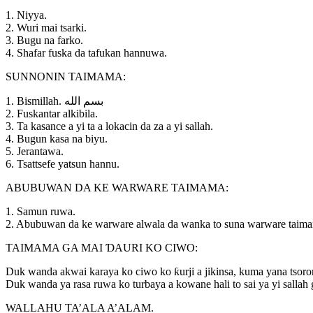
1. Niyya.
2. Wuri mai tsarki.
3. Bugu na farko.
4. Shafar fuska da tafukan hannuwa.
SUNNONIN TAIMAMA:
1. Bismillah. ﺑﺴﻢ ﺍﻟﻠﻪ
2. Fuskantar alkibila.
3. Ta kasance a yi ta a lokacin da za a yi sallah.
4. Bugun kasa na biyu.
5. Jerantawa.
6. Tsattsefe yatsun hannu.
ABUBUWAN DA KE WARWARE TAIMAMA:
1. Samun ruwa.
2. Abubuwan da ke warware alwala da wanka to suna warware taimama
TAIMAMA GA MAI ƊAURI KO CIWO:
Duk wanda akwai karaya ko ciwo ko ƙurji a jikinsa, kuma yana tsoro
Duk wanda ya rasa ruwa ko turbaya a kowane hali to sai ya yi sallah
WALLAHU TA’ALA A’ALAM.