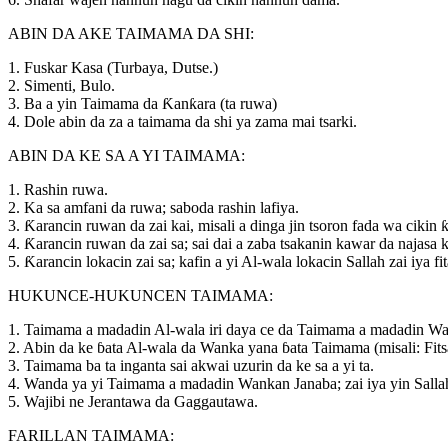
ABIN DA AKE TAIMAMA DA SHI:
1. Fuskar Kasa (Turbaya, Dutse.)
2. Simenti, Bulo.
3. Ba a yin Taimama da Ƙanƙara (ta ruwa)
4. Dole abin da za a taimama da shi ya zama mai tsarki.
ABIN DA KE SA A YI TAIMAMA:
1. Rashin ruwa.
2. Ka sa amfani da ruwa; saboda rashin lafiya.
3. Ƙarancin ruwan da zai kai, misali a dinga jin tsoron fada wa cikin 
4. Ƙarancin ruwan da zai sa; sai dai a zaba tsakanin kawar da najasa 
5. Ƙarancin lokacin zai sa; kafin a yi Al-wala lokacin Sallah zai iya fit
HUKUNCE-HUKUNCEN TAIMAMA:
1. Taimama a madadin Al-wala iri daya ce da Taimama a madadin W
2. Abin da ke ɓata Al-wala da Wanka yana ɓata Taimama (misali: Fitsa
3. Taimama ba ta inganta sai akwai uzurin da ke sa a yi ta.
4. Wanda ya yi Taimama a madadin Wankan Janaba; zai iya yin Salla
5. Wajibi ne Jerantawa da Gaggautawa.
FARILLAN TAIMAMA: