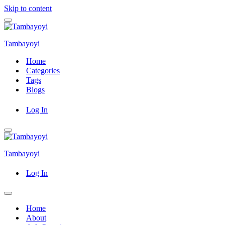
Skip to content
Navigation
Menu
Tambayoyi
Home
Categories
Tags
Blogs
Log In
Navigation
Menu
Tambayoyi
Log In
Navigation
Menu
Home
About