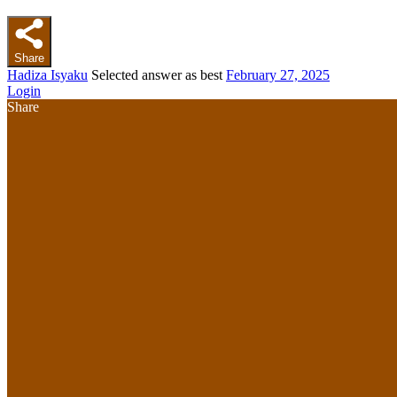
Share
Hadiza Isyaku
Selected answer as best
February 27, 2025
Login
Share