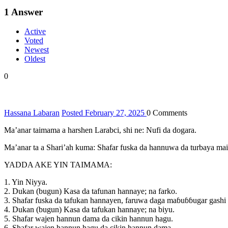
1
Answer
Active
Voted
Newest
Oldest
0
Hassana Labaran
Posted February 27, 2025
0
Comments
Ma’anar taimama a harshen Larabci, shi ne: Nufi da dogara.
Ma’anar ta a Shari’ah kuma: Shafar fuska da hannuwa da turbaya mai
YADDA AKE YIN TAIMAMA:
1. Yin Niyya.
2. Dukan (bugun) Kasa da tafunan hannaye; na farko.
3. Shafar fuska da tafukan hannayen, faruwa daga maɓuɓɓugar gashi 
4. Dukan (bugun) Kasa da tafukan hannaye; na biyu.
5. Shafar wajen hannun dama da cikin hannun hagu.
6. Shafar wajen hannun hagu da cikin hannun dama.