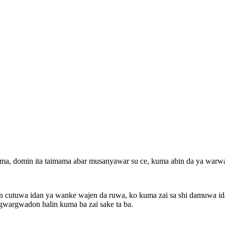
, domin ita taimama abar musanyawar su ce, kuma abin da ya warware
n cutuwa idan ya wanke wajen da ruwa, ko kuma zai sa shi damuwa idan
 gwargwadon halin kuma ba zai sake ta ba.