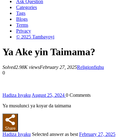
Ask Question
Categories
Tags
Blogs
Terms
Privacy
© 2025 Tambayoyi
Ya Ake yin Taimama?
Solved
2.98K views
February 27, 2025
Religion
fiqhu
0
Hadiza Isyaku
August 25, 2024
0
Comments
Ya musulunci ya koyar da taimama
Share
Hadiza Isyaku
Selected answer as best
February 27, 2025