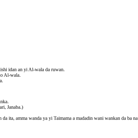
ƙishi idan an yi Al-wala da ruwan.
ko Al-wala.
a.
anka.
ri, Janaba.)
h da ita, amma wanda ya yi Taimama a madadin wani wankan da ba na J